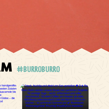
AM
#burroburro