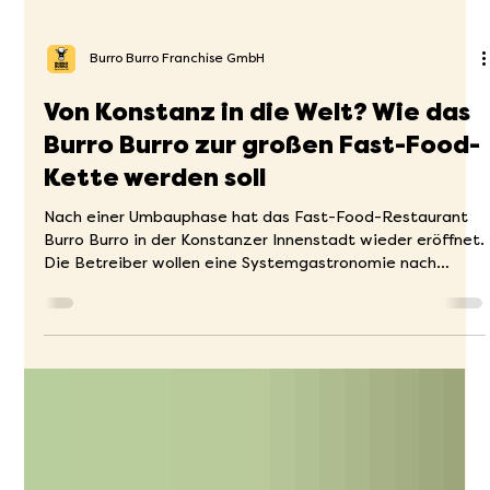
Burro Burro Franchise GmbH
Von Konstanz in die Welt? Wie das
Burro Burro zur großen Fast-Food-
Kette werden soll
Nach einer Umbauphase hat das Fast-Food-Restaurant
Burro Burro in der Konstanzer Innenstadt wieder eröffnet.
Die Betreiber wollen eine Systemgastronomie nach
amerikanischem Vorbild etablieren und gehen dabei neue
Wege. Quelle: www.suedkurier.de Moritz Girardelli (links)
und Julian Müller-Nestler stehen im Burro Burro in der
Konstanzer Innenstadt. Die beiden träumen davon, dass
ihr Schnell-Restaurant als Franchise erfolgreich wird.